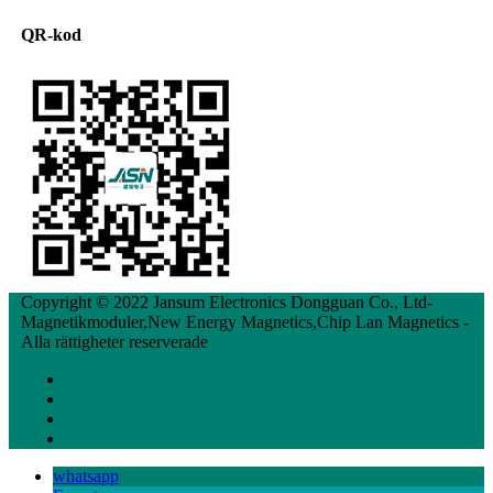
QR-kod
Copyright © 2022 Jansum Electronics Dongguan Co., Ltd-
Magnetikmoduler,New Energy Magnetics,Chip Lan Magnetics -
Alla rättigheter reserverade
whatsapp