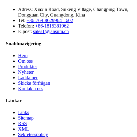
Adress: Xiaxin Road, Sukeng Village, Changping Town,
Dongguan City, Guangdong, Kina
Tel:
+86-769-86299641-602
Telefon:
+86-1815381962
E-post:
sales1@jansum.cn
Snabbnavigering
Hem
Om oss
Produkter
Nyheter
Ladda ner
Skicka förfrågan
Kontakta oss
Länkar
Links
Sitemap
RSS
XML
Sekretesspolicy