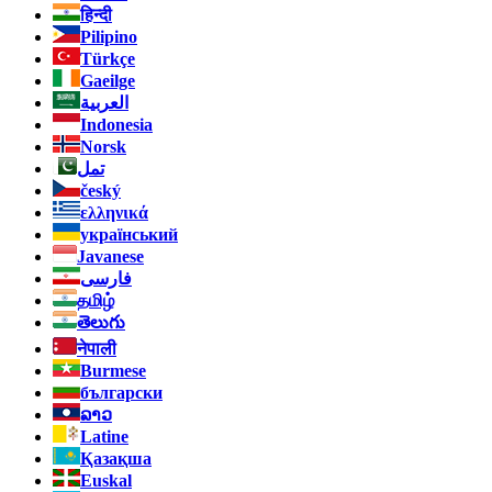
हिन्दी
Pilipino
Türkçe
Gaeilge
العربية
Indonesia
Norsk‎
تمل
český
ελληνικά
український
Javanese
فارسی
தமிழ்
తెలుగు
नेपाली
Burmese
български
ລາວ
Latine
Қазақша
Euskal