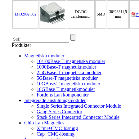
DC/DC
30*23*11,5
EFD2002-002
SMD
P
transformator
mm
Produkter
Magnetiska moduler
10/100Base-T magnetiska moduler
1000Base-T magnetikmoduler
2,5GBase-T magnetiska moduler
5GBase-T magnetiska moduler
10GBase-T magnetiska moduler
18GBase-T magnetikmoduler
Fordons Lan komponenter
Integrerade anslutningsmoduler
Single Series Integrated Connector Module
Gang Series Connector
Stack Series Integrated Connector Module
Chip Lan Magnetics
X'fmr+CMC-lösning
Cap+CMC-lösning