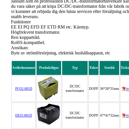
Jansum som en professionell DC/DC-transformatortillverkare ka
du vara säker på att köpa DC/DC-transformator från vår fabrik o
vi kommer att erbjuda dig den bästa servicen efter försäljning oc
snabb leverans.
Funktioner
EE EI PQ EFD EF ETD RM etc. Kärntyp.
Högfrekvent transformator.
Ren koppartråd.
RoHS-kompatibel.
Ansökan:
Byte av strömförsörjning, elektrisk hushållsapparat, etc
Artikelnummer
Produktfigur
Typ
Paket
Storlek
Teck
DC/DC
PQ32-001D
DOPP
36*28*31mm
P
transformator
DC/DC
ER35-001D
DOPP
47*41*32mm
P
transformator