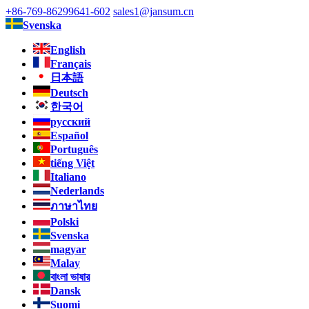
+86-769-86299641-602
sales1@jansum.cn
Svenska
English
Français
日本語
Deutsch
한국어
русский
Español
Português
tiếng Việt
Italiano
Nederlands
ภาษาไทย
Polski
Svenska
magyar
Malay
বাংলা ভাষার
Dansk
Suomi