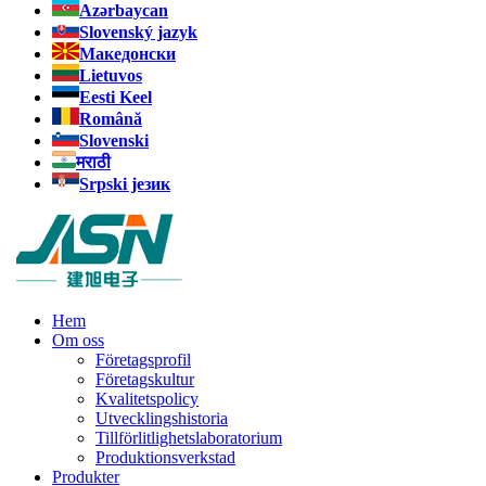
Azərbaycan
Slovenský jazyk
Македонски
Lietuvos
Eesti Keel
Română
Slovenski
मराठी
Srpski језик
Hem
Om oss
Företagsprofil
Företagskultur
Kvalitetspolicy
Utvecklingshistoria
Tillförlitlighetslaboratorium
Produktionsverkstad
Produkter