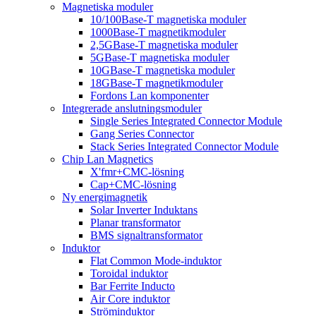
Magnetiska moduler
10/100Base-T magnetiska moduler
1000Base-T magnetikmoduler
2,5GBase-T magnetiska moduler
5GBase-T magnetiska moduler
10GBase-T magnetiska moduler
18GBase-T magnetikmoduler
Fordons Lan komponenter
Integrerade anslutningsmoduler
Single Series Integrated Connector Module
Gang Series Connector
Stack Series Integrated Connector Module
Chip Lan Magnetics
X'fmr+CMC-lösning
Cap+CMC-lösning
Ny energimagnetik
Solar Inverter Induktans
Planar transformator
BMS signaltransformator
Induktor
Flat Common Mode-induktor
Toroidal induktor
Bar Ferrite Inducto
Air Core induktor
Ströminduktor